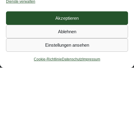
Dienste verwalten
Akzeptieren
Ablehnen
Einstellungen ansehen
Cookie-Richtlinie
Datenschutz
Impressum
PROFILE VON RADREISENDEN
Alicia
Auf 3 Kontinenten zu Hause