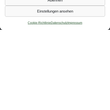
Ablehnen
Einstellungen ansehen
Cookie-Richtlinie
Datenschutz
Impressum
Rezensionen
Hier findet ihr ausführliche Rezensionen zu
unseren genutzten Marken. Lasst euch
gerne inspirieren.