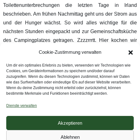
Toilettenunterbrechungen die letzten Tage in Irland
beschrieben. Am frühen Nachmittag geht uns der Strom aus
und der Hunger wächst. So wird alles wichtige für die
nächsten Stunden eingepackt und zur Gemeinschaftsküche
des Campingplatzes getragen. Zzzzrrrtt. Hier kochen wir
erneut Risotto, da wir die Packung vor unserer Weiterfahrt
Cookie-Zustimmung verwalten
aufbrauchen möchten. Auf dem Campingkocher Risotto zu
Um dir ein optimales Erlebnis zu bieten, verwenden wir Technologien wie
kochen, verbraucht einfach zu viel Gas. Heute gibt es dazu
Cookies, um Geräteinformationen zu speichern und/oder darauf
jedoch Brokkoli und keinen Spargel. Das Essen schmeckt
zuzugreifen. Wenn du diesen Technologien zustimmst, können wir Daten
wie das Surfverhalten oder eindeutige IDs auf dieser Website verarbeiten.
genauso gut. Anschließend verbringen wir den Tag dort mit
Wenn du deine Zustimmung nicht erteilst oder zurückziehst, können
Blog schreiben und online stellen sowie Videoschnitt. Eine
bestimmte Merkmale und Funktionen beeinträchtigt werden.
weitere Person gesellt sich für eine Weile mit seinem Laptop
Dienste verwalten
dazu und verlässt die Küche des Campingplatzes kurz
nachdem zwei weitere Frauen zu kochen beginnen. Die
Akzeptieren
beiden reden deutsch miteinander und so kommen wir vier
schnell in ein Gespräch. Die Schwestern sind mit dem Auto
Ablehnen