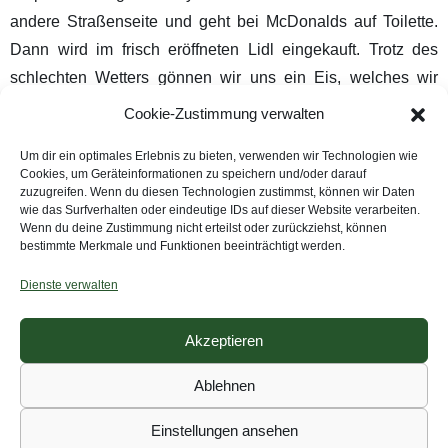
andere Straßenseite und geht bei McDonalds auf Toilette.
Dann wird im frisch eröffneten Lidl eingekauft. Trotz des
schlechten Wetters gönnen wir uns ein Eis, welches wir
noch vor dem Geschäft zufrieden unter einem Vordach
Cookie-Zustimmung verwalten
löffeln. Der Regen macht gerade jedoch eine Pause.
Um dir ein optimales Erlebnis zu bieten, verwenden wir Technologien wie
Pünktlich als wir los fahren, setzt er wieder ein. Als wir die
Cookies, um Geräteinformationen zu speichern und/oder darauf
Stadt verlassen wird der Regen immer stärker. Wir schauen
zuzugreifen. Wenn du diesen Technologien zustimmst, können wir Daten
wie das Surfverhalten oder eindeutige IDs auf dieser Website verarbeiten.
uns Villen und andere große Wohnhäuser am Straßenrand
Wenn du deine Zustimmung nicht erteilst oder zurückziehst, können
an und entscheiden bei Clarinbridge noch ein Kaffeepause
bestimmte Merkmale und Funktionen beeinträchtigt werden.
zu machen. Zum Kaffee gibt es die Berliner, die Kyra bereits
Dienste verwalten
bei Lidl gekauft hatte. Wir genießen unser Mahl und winken
vier anderen Radfahrer*innen zu, die an der Hauptstraße an
Akzeptieren
uns vorbei düsen. Ein paar Minuten später folgen wor ihnen
Ablehnen
und der Regen wird immer unangenehmer. Erneut sehen wir
die vier anderen leicht bepackten Radreisenden, wie sie vor
Einstellungen ansehen
einem Hotel stehen und diesmal rauschen wir vorbei.