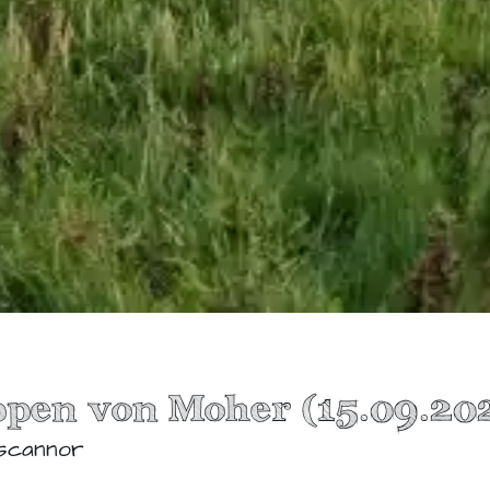
ippen von Moher (15.09.20
iscannor