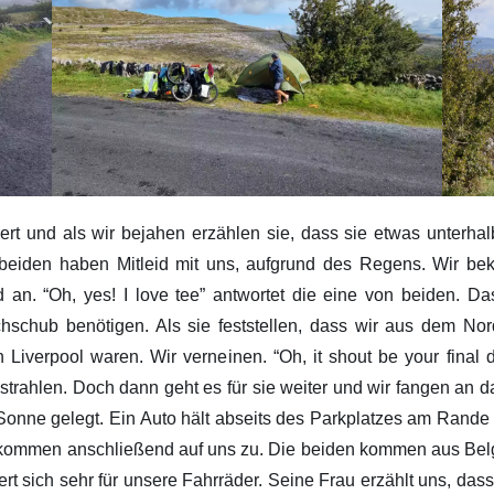
siert und als wir bejahen erzählen sie, dass sie etwas unter
e beiden haben Mitleid mit uns, aufgrund des Regens. Wir 
 an. “Oh, yes! I love tee” antwortet die eine von beiden. Da
hschub benötigen. Als sie feststellen, dass wir aus dem Nor
 Liverpool waren. Wir verneinen. “Oh, it shout be your final d
usstrahlen. Doch dann geht es für sie weiter und wir fangen an
onne gelegt. Ein Auto hält abseits des Parkplatzes am Rande 
kommen anschließend auf uns zu. Die beiden kommen aus Belg
rt sich sehr für unsere Fahrräder. Seine Frau erzählt uns, d