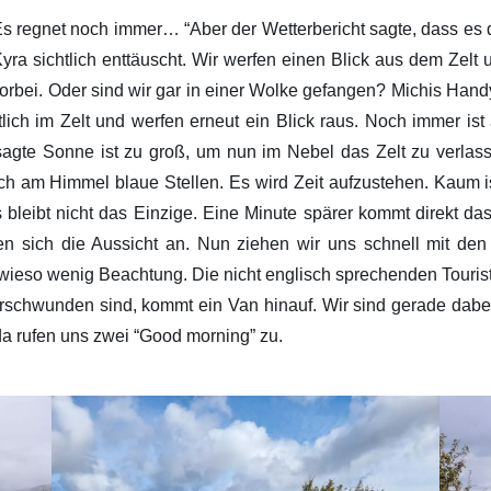
egnet noch immer… “Aber der Wetterbericht sagte, dass es d
yra sichtlich enttäuscht. Wir werfen einen Blick aus dem Zel
orbei. Oder sind wir gar in einer Wolke gefangen? Michis Handy u
lich im Zelt und werfen erneut ein Blick raus. Noch immer ist a
sagte Sonne ist zu groß, um nun im Nebel das Zelt zu verlas
ich am Himmel blaue Stellen. Es wird Zeit aufzustehen. Kaum i
 bleibt nicht das Einzige. Eine Minute spärer kommt direkt d
n sich die Aussicht an. Nun ziehen wir uns schnell mit d
wieso wenig Beachtung. Die nicht englisch sprechenden Touris
verschwunden sind, kommt ein Van hinauf. Wir sind gerade dab
a rufen uns zwei “Good morning” zu.