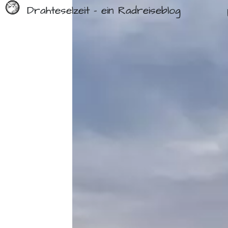
Drahteselzeit - ein Radreiseblog