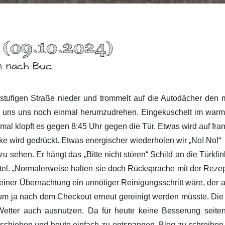
 (09.10.2024)
n nach Buc
tufigen Straße nieder und trommelt auf die Autodächer den 
 uns uns noch einmal herumzudrehen. Eingekuschelt im warme
nmal klopft es gegen 8:45 Uhr gegen die Tür. Etwas wird auf fran
ke wird gedrückt. Etwas energischer wiederholen wir „No! No!“ 
 zu sehen. Er hängt das „Bitte nicht stören“ Schild an die Türk
el. „Normalerweise halten sie doch Rücksprache mit der Rezept
einer Übernachtung ein unnötiger Reinigungsschritt wäre, der
 Raum ja nach dem Checkout erneut gereinigt werden müsste. Die
etter auch ausnutzen. Da für heute keine Besserung seitens
rschieben und heute einfach zu entspannen, Blog zu schreiben 