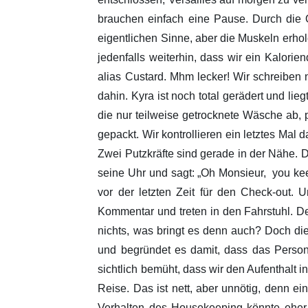
brauchen einfach eine Pause. Durch die
eigentlichen Sinne, aber die Muskeln erho
jedenfalls weiterhin, dass wir ein Kalori
alias Custard. Mhm lecker! Wir schreiben 
dahin. Kyra ist noch total gerädert und li
die nur teilweise getrocknete Wäsche ab, 
gepackt. Wir kontrollieren ein letztes Mal
Zwei Putzkräfte sind gerade in der Nähe. De
seine Uhr und sagt: „Oh Monsieur, you keep
vor der letzten Zeit für den Check-out.
Kommentar und treten in den Fahrstuhl. De
nichts, was bringt es denn auch? Doch di
und begründet es damit, dass das Person
sichtlich bemüht, dass wir den Aufenthalt i
Reise. Das ist nett, aber unnötig, denn ei
Verhalten des Housekeeping könnte eher b