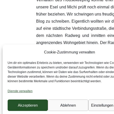
unsere Esel und Michi prüft noch einmal d
früher beziehen. Wir schwingen uns freudig
Blog zu schreiben. Eigentlich wollten wir
auf eine städtische Verbindungsstraße, d
dem nächsten Radweg und inmitten eine
angrenzendes Wohngebiet hinein. Der Radwe
Fußweg, auf einem eigenen Weg oder auf
Cookie-Zustimmung verwalten
kleinen Grüppchen umher und wir verlassen
Um dir ein optimales Erlebnis zu bieten, verwenden wir Technologien wie C
zum Supermarkt. Kyra hechtet hinein. Leide
Geräteinformationen zu speichern und/oder darauf zuzugreifen. Wenn du di
Als sie sich entschließt jemanden anzuspr
Technologien zustimmst, können wir Daten wie das Surfverhalten oder eindeu
dieser Website verarbeiten. Wenn du deine Zustimmung nicht erteilst oder zu
nervös, da wir unsere Ankunftszeit mitg
können bestimmte Merkmale und Funktionen beeinträchtigt werden.
gewogen werden und somit verstreichen di
Dienste verwalten
entgegen. Erst finden wir die Hausnummer 
bittet uns herein. Die Drahtesel finden i
Akzeptieren
Ablehnen
Einstellunge
gehen über den Garten zum Vordereingang 
Frau sehr gut deutsch und englisch sprech