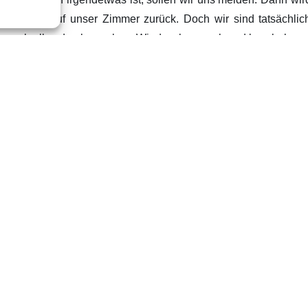
ücklich auf unser Zimmer zurück. Doch wir sind tatsächlich
nur noch alles durchwaschen. Wir duschen noch und kuscheln un
ne Serie, lassen die Seele baumeln und schlafen ein. Morgen,