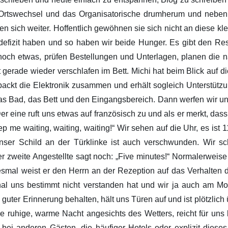
 Ortswechsel und das Organisatorische drumherum und neben 
len sich weiter. Hoffentlich gewöhnen sie sich nicht an diese 
endefizit haben und so haben wir beide Hunger. Es gibt den R
noch etwas, prüfen Bestellungen und Unterlagen, planen die nä
egt gerade wieder verschlafen im Bett. Michi hat beim Blick auf
packt die Elektronik zusammen und erhält sogleich Unterstützu
 das Bad, das Bett und den Eingangsbereich. Dann werfen wir un
r eine ruft uns etwas auf französisch zu und als er merkt, dass 
 me waiting, waiting, waiting!“ Wir sehen auf die Uhr, es ist 
 Unser Schild an der Türklinke ist auch verschwunden. Wir s
r zweite Angestellte sagt noch: „Five minutes!“ Normalerweise
esmal weist er den Herrn an der Rezeption auf das Verhalten d
al uns bestimmt nicht verstanden hat und wir ja auch am Mor
n guter Erinnerung behalten, hält uns Türen auf und ist plötzlic
ne ruhige, warme Nacht angesichts des Wetters, reicht für uns b
ei anderen Gästen, die häufiger Hotels oder explizit dieses