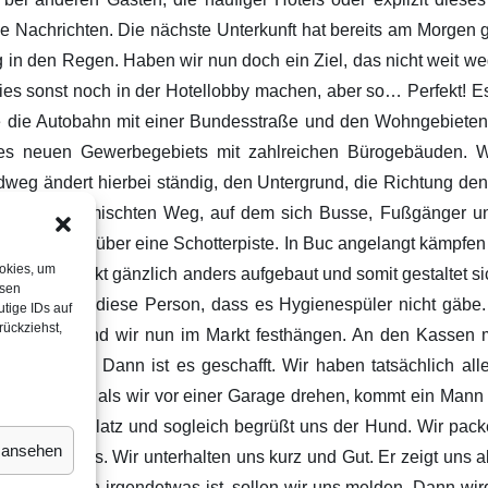
ie Nachrichten. Die nächste Unterkunft hat bereits am Morgen 
 in den Regen. Haben wir nun doch ein Ziel, das nicht weit weg
 dies sonst noch in der Hotellobby machen, aber so… Perfekt!
ie die Autobahn mit einer Bundesstraße und den Wohngebieten
s neuen Gewerbegebiets mit zahlreichen Bürogebäuden. Wir
g ändert hierbei ständig, den Untergrund, die Richtung den S
 einem gemischten Weg, auf dem sich Busse, Fußgänger un
 den Vorort über eine Schotterpiste. In Buc angelangt kämpfen 
ookies, um
r ist der Markt gänzlich anders aufgebaut und somit gestaltet 
esen
echen sagt diese Person, dass es Hygienespüler nicht gäbe. D
tige IDs auf
rückziehst,
eteilt haben und wir nun im Markt festhängen. An den Kasse
e Minuten. Dann ist es geschafft. Wir haben tatsächlich al
nicht. Doch als wir vor einer Garage drehen, kommt ein Mann 
n der Garage Platz und sogleich begrüßt uns der Hund. Wir pac
n ansehen
des Hauses. Wir unterhalten uns kurz und Gut. Er zeigt uns al
en und wenn irgendetwas ist, sollen wir uns melden. Dann wird 