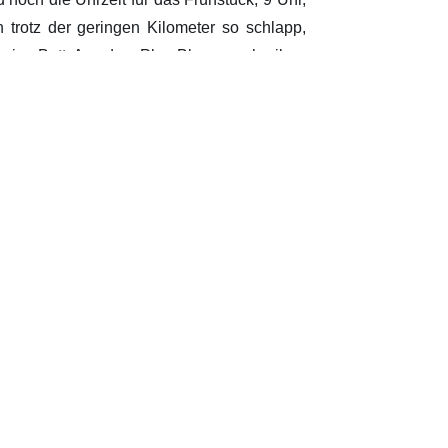
 trotz der geringen Kilometer so schlapp,
s ins Bett. Aus dem Plan Blog zu schreiben
 ja morgen fahren wir nach Versailles und