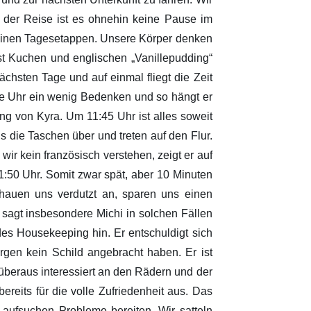
der Reise ist es ohnehin keine Pause im
kleinen Tagesetappen. Unsere Körper denken
est Kuchen und englischen „Vanillepudding“
chsten Tage und auf einmal fliegt die Zeit
 die Uhr ein wenig Bedenken und so hängt er
ng von Kyra. Um 11:45 Uhr ist alles soweit
s die Taschen über und treten auf den Flur.
wir kein französisch verstehen, zeigt er auf
11:50 Uhr. Somit zwar spät, aber 10 Minuten
chauen uns verdutzt an, sparen uns einen
 sagt insbesondere Michi in solchen Fällen
es Housekeeping hin. Er entschuldigt sich
gen kein Schild angebracht haben. Er ist
h überaus interessiert an den Rädern und der
ereits für die volle Zufriedenheit aus. Das
 aufsuchen Probleme bereiten. Wir satteln