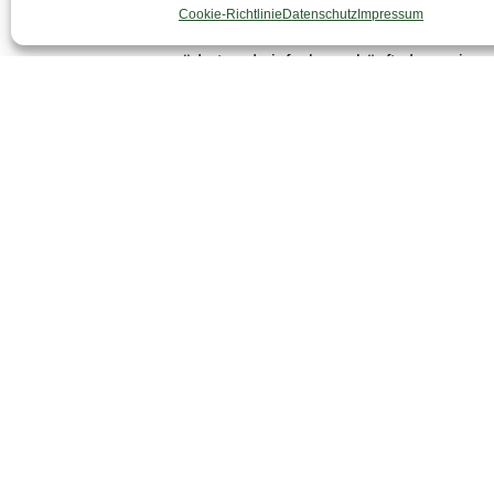
Cookie-Richtlinie
Datenschutz
Impressum
abgemacht und wir ziehen uns nass und gl
gerädert und einfach erschöpft, dass wir 
wird nichts. Wir essen Wraps, schauen ei
schreiben Blog. Gute Nacht!