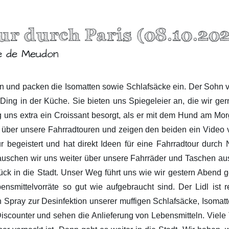
our durch Paris (08.10.20
e de Meudon
n und packen die Isomatten sowie Schlafsäcke ein. Der Sohn vo
und Ding in der Küche. Sie bieten uns Spiegeleier an, die wir
 uns extra ein Croissant besorgt, als er mit dem Hund am Morg
über unsere Fahrradtouren und zeigen den beiden ein Video 
ur begeistert und hat direkt Ideen für eine Fahrradtour durc
tauschen wir uns weiter über unsere Fahrräder und Taschen au
ück in die Stadt. Unser Weg führt uns wie wir gestern Aben
nsmittelvorräte so gut wie aufgebraucht sind. Der Lidl ist r
 Spray zur Desinfektion unserer muffigen Schlafsäcke, Isomat
Discounter und sehen die Anlieferung von Lebensmitteln. Viel