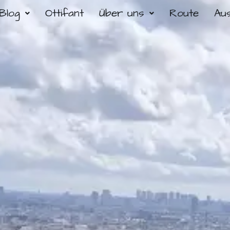
Blog
Ottifant
Über uns
Route
Au