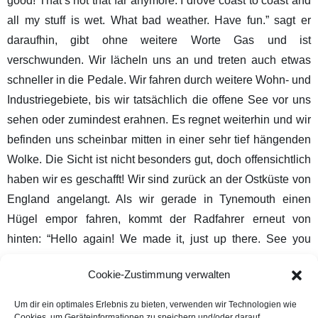
good! That’s not that far anymore. I drove coast to coast and
all my stuff is wet. What bad weather. Have fun.” sagt er
daraufhin, gibt ohne weitere Worte Gas und ist
verschwunden. Wir lächeln uns an und treten auch etwas
schneller in die Pedale. Wir fahren durch weitere Wohn- und
Industriegebiete, bis wir tatsächlich die offene See vor uns
sehen oder zumindest erahnen. Es regnet weiterhin und wir
befinden uns scheinbar mitten in einer sehr tief hängenden
Wolke. Die Sicht ist nicht besonders gut, doch offensichtlich
haben wir es geschafft! Wir sind zurück an der Ostküste von
England angelangt. Als wir gerade in Tynemouth einen
Hügel empor fahren, kommt der Radfahrer erneut von
hinten: “Hello again! We made it, just up there. See you
upstairs.” Doch als wir oben ankommen, ist er bereits wieder
Cookie-Zustimmung verwalten
verschwunden. Wir gucken uns etwas belustigt an und
rollen weiter. Der Regen hat mittlerweile ausgesetzt und bis
Um dir ein optimales Erlebnis zu bieten, verwenden wir Technologien wie
Cookies, um Geräteinformationen zu speichern und/oder darauf