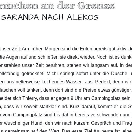
ürmchen an der Grenze
 SARANDA NACH ALEKOS
ser Zelt. Am frühen Morgen sind die Enten bereits gut aktiv, d
ie Augen auf und schließen sie direkt wieder. Noch ist es dunk
nenstrahlen unser Zelt berühren, stehen wir langsam auf. In de
 vollständig getrocknet. Michi springt sofort unter die Dusc
n uns netterweise kochendes Wasser raus. Perfekt, denn wi
schen voll tanken, denn dort sind die Preise etwas günstiger, a
eldet sich Thierry, dass er gegen 9 Uhr am Campingplatz sein w
 dass wir soweit startklar sind. Kurz darauf, kommt er die St
n vom Campingplatz sind bis dahin bereits verschwunden und
ßer wuscheliger Hund, den wir nach kurzem Gespräch und Frag
s gemeinsam auf den Weg. Das erste Ziel für heute ist, ein