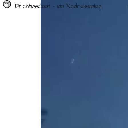
Drahteselzeit - ein Radreiseblog