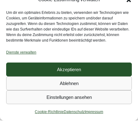
Um dir ein optimales Erlebnis zu bieten, verwenden wir Technologien wie
Cookies, um Geräteinformationen zu speichern und/oder darauf
zuzugreifen. Wenn du diesen Technologien zustimmst, können wir Daten
wie das Surfverhalten oder eindeutige IDs auf dieser Website verarbeiten.
Wenn du deine Zustimmung nicht erteilst oder zurückziehst, können
bestimmte Merkmale und Funktionen beeinträchtigt werden.
Dienste verwalten
Wir folgen der Hauptstraße über Kilometer. Die Straße zieht
sich lang vor uns und ist größtenteils komplett flach. Wie
Akzeptieren
schön sich das anfühlt. Einfach mal Strecke zu machen und
Ablehnen
ganz bei sich und seinen Gedanken zu sein. So rasen wir
über Stunden dahin. Erst als wir ein lidl sehen, halten wir
Einstellungen ansehen
noch einmal für eine Pause. Wir naschen zahlreiche leckere
Backwaren aus dem Backshop, während uns 2 liebe
Cookie-Richtlinie
Datenschutz
Impressum
Straßenhunde belagern. Sie schnuppern an unseren
Taschen, doch interessieren sich nicht für das frische
Wasser, welches wir ihnen hinstellen. Nur zu gerne hätten